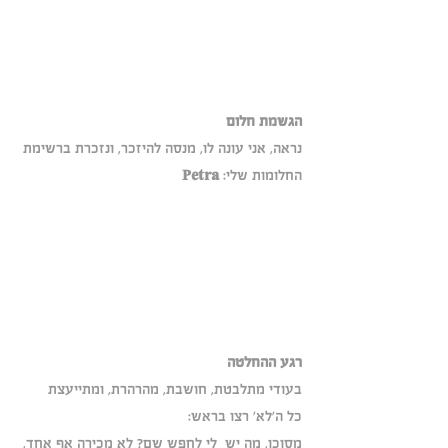
הגשמת חלום
נראה, אני עונה לו, מנסה להיזכר, ונזכרת ברשימת 
החלומות שלי: 
Petra 
רגע ההחלטה
בעודי מתלבטת, חושבת, מהרהרת, ומתייעצת 
כל ה'לא' רצו בראש:
מסוכן, מה יש  לי לחפש שם? לא מכירה אף אחד, 