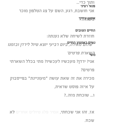
ותוך כדי...
פנאי רציני
אני חושבת, רגע, השם על צג הטלפון מוכר 
אימון עסקי
משהו...
החיים הטובים
חוזרת לשיחה שלא נענתה:
נשים באמצע החיים
' 
שלום מאירה, ביום רביעי יוצא טיול לירדן ובזמנו 
השארת פרטים' 
משי
אני? ירדן? מעכשיו לעכשיו? מתי בכלל השארתי 
פרטים?  
מכירה את זה שאת עושה *מעוניינת* בפייסבוק 
על איזה פוסט שראית,
ו... שוכחת מזה..?
אז, זהו אני שכחתי, 
אמיר פלג טיולים אחרים
 לא 
שכח.