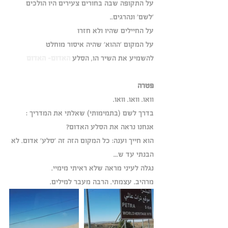
על התקופה שבה בחורים צעירים היו הולכים 
'לשם' ונהרגים..
על החיילים שהיו ולא חזרו
על המקום 'ההוא' שהיה איסור מוחלט
להשמיע את השיר הו, הסלע 
האדום- האדום
פטרה
וואו. וואו. וואו.
בדרך לשם (בתמימותי) שאלתי את המדריך : 
אנחנו נראה את הסלע האדום?
הוא חייך וענה: כל המקום הזה זה 'סלע' אדום. לא 
הבנתי עד ש...
נגלה לעיני מראה שלא ראיתי מימיי.
מרהיב. עצמתי. הרבה מעבר למילים.