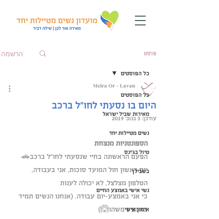
הרשמה
פוסט
כל הפוסטים
Meira Or - Lavan
כל הפוסטים
היום בו נסעתי לחו"ל ברכב
מאירות שביל ישראל
עודכן:
3 בנוב׳ 2019
נשים מטיילות יחד
הספונטניות מנצחת
טיול בג'ינס
הפעם הראשונה בחיי שנסעתי לחו"ל ברכב🚗 
יום ראשון חול המועד סוכות, אני בעבודה, 
בשבילן
הטלפון מצלצל, לא יכולה לענות
נשי אישי באמצע החיים
כי אני באמצע-יום עבודה. (אנחנו הנשים תמיד 
באמצע משהו🙆)
אימון אישי