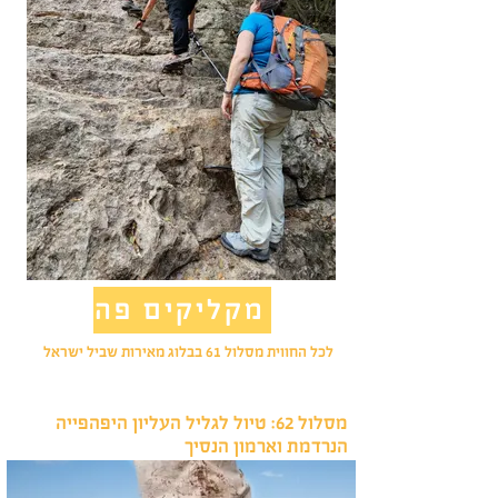
מקליקים פה
לכל החווית מסלול 61 בבלוג מאירות שביל ישראל
מסלול 62: טיול לגליל העליון היפהפייה
הנרדמת וארמון הנסיך