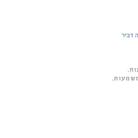
 דביר
ח.
משמעות.