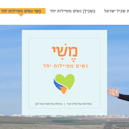
 שביל ישראל
בִּשְׁבִילָן נשים מטיילות יחד
מֶשִׁי נשים מטיילות יחד