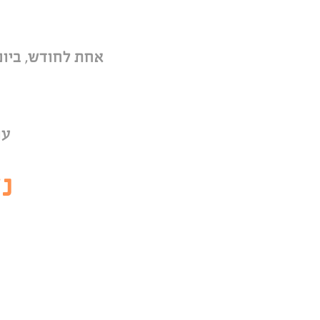
אחת לחודש, ביום
עו
נ