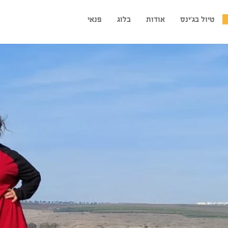
טיול בג'ינס
אודות
בלוג
פנאי