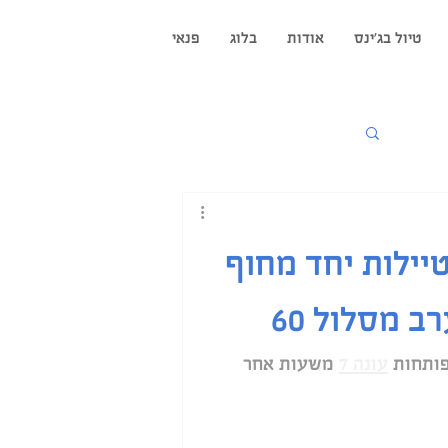
טיול בג'ינס
אודות
בלוג
פנאי
התחברות / הרשמה
ילן
יילות יחד מחוף
ב מסלול 60
ותחות 
עונה 7
 משעות אחר 
ים