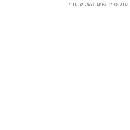
תכנסות למעגל פתיחה. השעה קצת אחרי 17:00, מזג אוויר נעים, השמש עדיין 