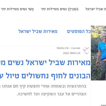
 שביל ישראל
בִּשְׁבִילָן נשים מטיילות יחד
מֶשִׁי נשים מטיילות יחד
כל הפוסטים
מאירות שביל ישראל
Meira Or - Lavan
נשים מטיילות יחד
טיול בג'ינס
בשב
24 בספט׳ 2022
מאירות שביל ישראל נשים מט
נשי אישי באמצע החיים
אימון אישי
הבונים לחוף נחשולים טיול ער
בהתרגשות ובשמחה אחרי חופשת קיץ חם אנחנו פ
פנאי רציני
אימון עסקי
החיים הטוב
הצהריים אל עבר השקיעה ועד לחשיכה. 
מך.