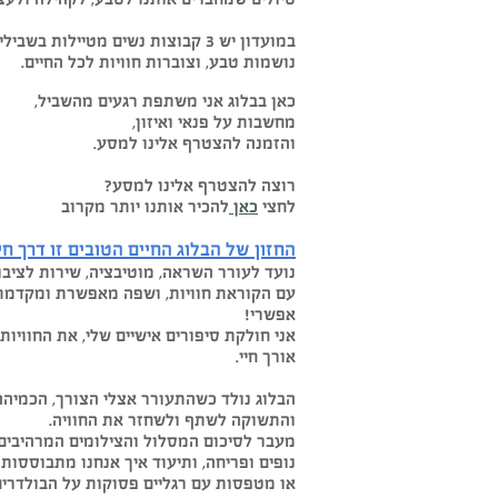
במועדון יש 3 קבוצות נשים מטיילות בשבי
נושמות טבע, וצוברות חוויות לכל החיים.
כאן בבלוג אני משתפת רגעים מהשביל,
מחשבות על פנאי ואיזון,
והזמנה להצטרף אלינו למסע.
רוצה להצטרף אלינו למסע?
לחצי
כאן
להכיר אותנו יותר מקרוב
החזון של הבלוג החיים הטובים זו דרך חי
נועד לעורר השראה, מוטיבציה, שירות לציבו
עם הקוראת חוויות, ושפה מאפשרת ומקדמת
אפשרי!
אני חולקת סיפורים אישיים שלי, את החוויות 
אורך חיי.
הבלוג נולד כשהתעורר אצלי הצורך, הכמיהה
והתשוקה לשתף ולשחזר את החוויה.
מעבר לסיכום המסלול והצילומים המרהיבים
נופים ופריחה, ותיעוד איך אנחנו מתבוססות 
או מטפסות עם רגליים פסוקות על הבולדרים