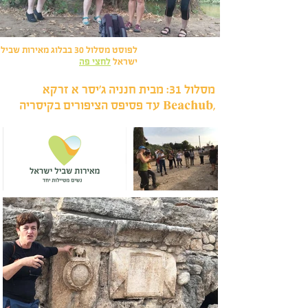
לפוסט מסלול 30 בבלוג מאירות שביל
ישראל
לחצי פה
מסלול 31: מבית חנניה ג'יסר א זרקא
,Beachub עד פסיפס הציפורים בקיסריה