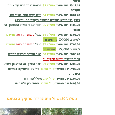
פיתול
13.12.19 יום שישי
מסלול 33
דרומה לנחל פרס עד צומת
הערבה
10.01.20 יום שישי
מסלול 34
טיול קצת אחר: מנזר סנט
ג'ורג', נבי מוסא,
הגלריה
הנמוכה בעולם במינוס 430
14.02.20 יום שישי
מסלול 35
ההר הגבוה בגליל התחתון- הר
תבור
13.03.20 יום שישי
מסלול 36
בגלל
מגפת הקורונה
נפגשנו
לטיול ב ZOOM
לוחצים פה
17.04.20 יום שישי
מסלול 37
בגלל
מגפת הקורונה
נפגשנו
לטיול ב ZOOM
לוחצים פה
08.05.20 יום שישי
מסלול 38
רמת הנדיב ובריכת תמסח
טיול מושלם
יציאה מהקורונה
12.06.20 יום שישי
מסלול 39
רמת הגולן- אל הג'ילבון ועוד...
09.07.20 יום חמישי
טיול אורבני
אל עכו העתיקה בשעות
הערביים
31.07.20 יום חמישי
טיול ערב
טיול לאור ירח
24.08.20 יום חמישי
טיול אורבני
התפר בין ת"א ליפו
מסלול 30: טיול מים פרידה מהקיץ ב בניאס