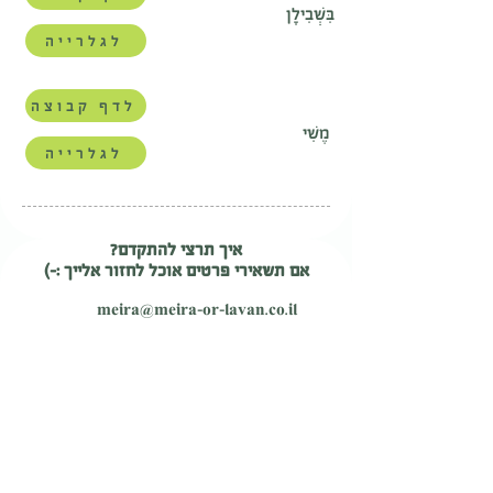
בִּשְׁבִילָן
לגלרייה
לדף קבוצה
מֶשִׁי
לגלרייה
איך תרצי להתקדם?
אם תשאירי פרטים אוכל לחזור אלייך :-)
meira@meira-or-lavan.co.il
בואי נהיה בקשר
פייסבוק
אינסטגרם