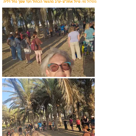
מסלול 90:
טיול אחה"צ-ערב מהגשר הכחול ועד שפך נחל דליה