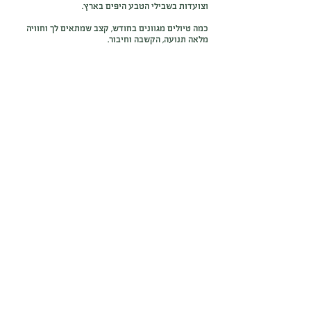
וצועדות בשבילי הטבע היפים בארץ.
כמה טיולים מגוונים בחודש, קצב שמתאים לך וחוויה
מלאה תנועה, הקשבה וחיבור.
אודות מועדון נשים מטיילות
לבלוג
טיול בג'ינס
פנאי
גלי עוד על המועדון
הקבוצות שלנו: