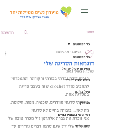
הרשמה
פוסט
כל הפוסטים
Meira Or - Lavan
כל הפוסטים
דוגמאות הסריגה שלי
מאירות שביל ישראל
עודכן:
6 באוק׳ 2023
בזכות לידת נכדתי בכורתי והקורונה 'התמכרתי' 
נשים מטיילות יחד
לתחביב נהדר crochet שזה בעצם סריגה 
טיול בג'ינס
במסרגה אחת.
בילדותי סרגתי סוודרים, שכמיה, מפות, ווילונות, 
בשבילן
מה לא?.... בובות? בחיים לא סרגתי.
נשי אישי באמצע החיים
אני זוכרת את גברת אלתרמן ז"ל מכרה טובה של 
אמאל'ה שלי ז"ל שגם סרגה דברים נהדרים עד 
אימון אישי