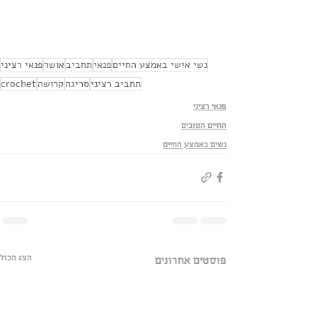
נשי אישי באמצע החיים
פנאי
תחביב
אושר
פנאי רציני
תחביב רציני
סריגה
קרושה
crochet
פנאי רציני
החיים הטובים
נשים באמצע החיים
הצג הכול
פוסטים אחרונים