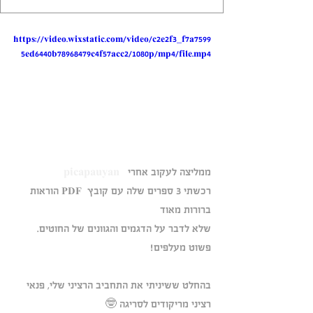
https://video.wixstatic.com/video/c2e2f3_f7a7599
5ed6440b78968479c4f57acc2/1080p/mp4/file.mp4
ממליצה לעקוב אחרי   
picapauyan
רכשתי 3 ספרים שלה עם קובץ  PDF הוראות 
ברורות מאוד 
שלא לדבר על הדגמים והגוונים של החוטים. 
פשוט מעלפים!
בהחלט ששיניתי את התחביב הרציני שלי, פנאי 
רציני מריקודים לסריגה 🤓