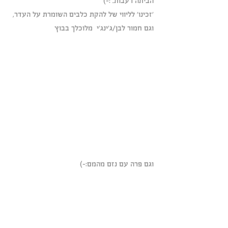
הביתה רעבות. :-)
'זכינו' לליווי של להקת כלבים השומרת על העדר, 
וגם חמור לבן/ג'ינג'י  מלוכלך בבוץ 
וגם פרה עם נזם מהמם:-)