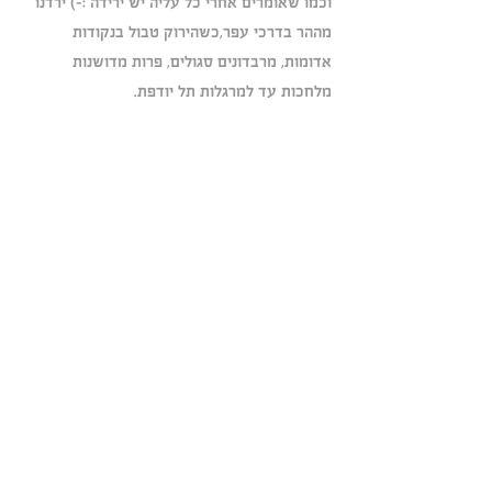
וכמו שאומרים אחרי כל עליה יש ירידה :-) ירדנו 
מההר בדרכי עפר,כשהירוק טבול בנקודות 
אדומות, מרבדונים סגולים, פרות מדושנות 
מלחכות עד למרגלות תל יודפת.