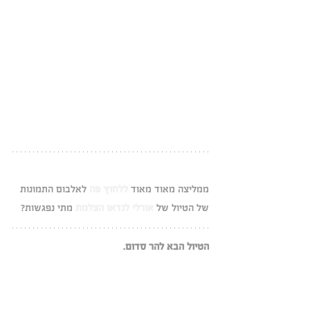
ממליצה מאוד מאוד 
ללחוץ פה
 לאלבום התמונות 
של הטיול של 
אורלי לנדאו הצלמת
 מתי נפגשות?
הטיול הבא להר סדום.
15.02.19  יום שישי - להרשמה ותשלום לטיול 
הקרוב 
לחצי פה