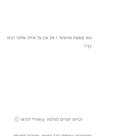
וגם קופצת מהשער ! אין אין על אילה שלנו! זכינו 
בך!!
Ⓒ זכויות יוצרים לצלמת @אורלי לנדאו
ממשיכות בטיפוס בהר עצמון. עוצרות למנוחה, 