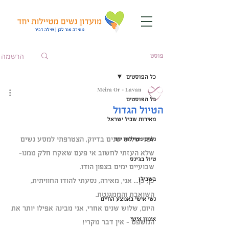
הרשמה
פוסט
כל הפוסטים
Meira Or - Lavan
כל הפוסטים
הטיול הגדול
מאירות שביל ישראל
לפני שלוש שנים בדיוק, הצטרפתי למסע נשים 
נשים מטיילות יחד
שלא העזתי לחשוב אי פעם שאקח חלק ממנו- 
טיול בג'ינס
שבועיים ימים בצפון הודו.
בשבילן
כן, כן... אני, מאירה, נסעתי להודו החוויתית, 
השואבת והממגנטת. 
נשי אישי באמצע החיים
היום, שלוש שנים אחרי, אני מבינה אפילו יותר את 
אימון אישי
המשפט - אין דבר מקרי!