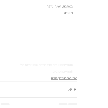
באהבה, ושנה טובה
מאירה 
#החייםהטוביםזודרךחיים
#הטיולהגדול
#החייםהטובים
נשי אישי באמצע החיים