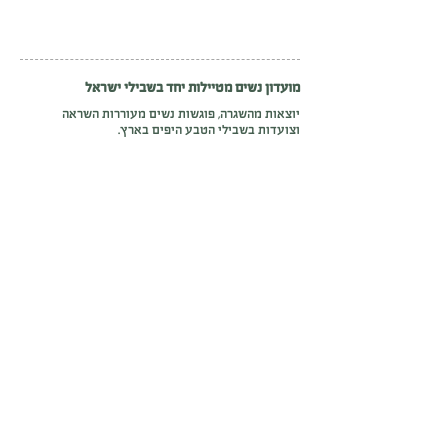
מועדון נשים מטיילות יחד בשבילי ישראל
יוצאות מהשגרה, פוגשות נשים מעוררות השראה
וצועדות בשבילי הטבע היפים בארץ.
כמה טיולים מגוונים בחודש, קצב שמתאים לך וחוויה
מלאה תנועה, הקשבה וחיבור.
אודות מועדון נשים מטיילות
לבלוג
טיול בג'ינס
פנאי
גלי עוד על המועדון