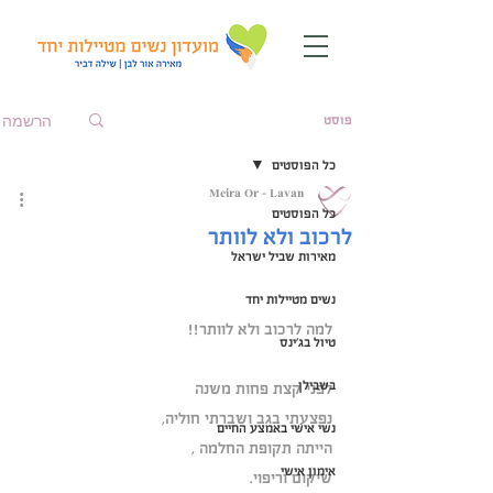
הרשמה
פוסט
כל הפוסטים
Meira Or - Lavan
כל הפוסטים
לרכוב ולא לוותר
מאירות שביל ישראל
נשים מטיילות יחד
למה לרכוב ולא לוותר!!
טיול בג'ינס
בשבילן
לפני קצת פחות משנה
נפצעתי בגב ושברתי חוליה,
נשי אישי באמצע החיים
הייתה תקופת החלמה ,
אימון אישי
שיקום וריפוי.