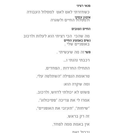
פנאי רציני
כשחזרתי לאט לאט  למסלול העבודה
אימון עסקי
ולמסלול החיים ולשגרה
החיים הטובים
מה שהכי  הכי רציתי הוא לעלות ולרכוב
נשים באמצע החיים
באופניים שלי .
ו... זה מה שעשיתי .
משי
רכבתי נהנתי ו...
התחילו החרדות , הפחדים,
טראומת הנפילה "השתלטה עלי,
ומה שקרה הוא:
פשוט לא יכולתי לדווש, ולרכוב.
אמרו לי את צריכה "פסיכולוג",
"שיחות", "תעזבי את האופניים",
זה רק בראש,
אין באמת ממה לפחד,
ובכול זאת ..