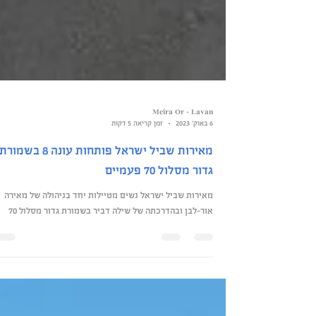
Meira Or - Lavan
6 באוק׳ 2023
זמן קריאה 5 דקות
מאירות שביל ישראל פותחות עונה 8 בשמורת
גדור מסלול 70 פעמיים
מאירות שביל ישראל נשים מטיילות יחד בניהולה של מאירה
אור-לבן ובהדרכתה של שילה דביר בשמורת גדור מסלול 70