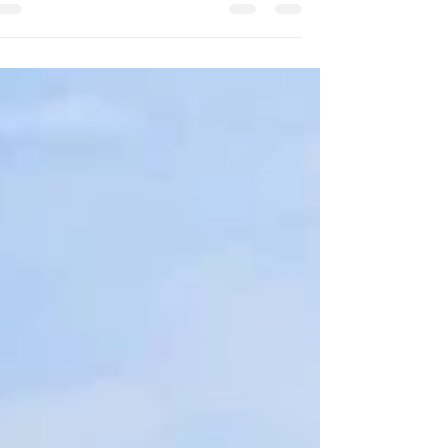
באמצע החיים. חוויות מהשטח, פריחה, קהילה והליכה משותפ