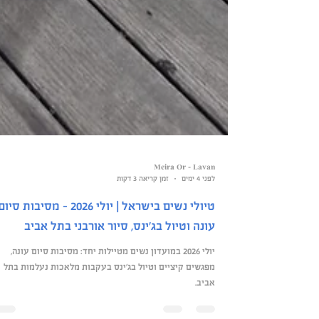
Meira Or - Lavan
לפני 4 ימים
זמן קריאה 3 דקות
טיולי נשים בישראל | יולי 2026 – מסיבות סיו
עונה וטיול בג׳ינס, סיור אורבני בתל אביב
יולי 2026 במועדון נשים מטיילות יחד: מסיבות סיום עונה,
מפגשים קיציים וטיול בג׳ינס בעקבות מלאכות נעלמות בתל
אביב.