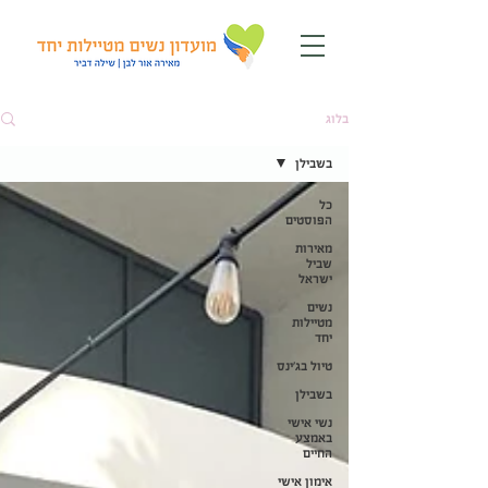
בלוג
בשבילן
כל
הפוסטים
מאירות
שביל
ישראל
נשים
מטיילות
יחד
טיול בג'ינס
בשבילן
נשי אישי
באמצע
החיים
אימון אישי