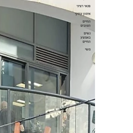
פנאי רציני
אימון עסקי
החיים
הטובים
נשים
באמצע
החיים
משי