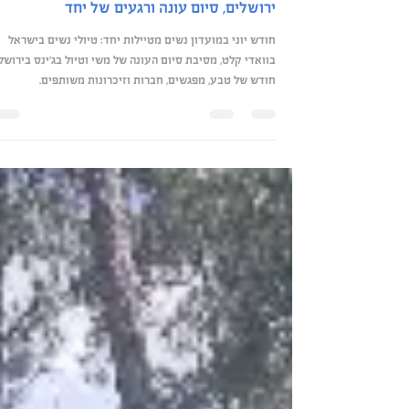
Meira Or - Lavan
7 ביולי
זמן קריאה 3 דקות
טיולי נשים בישראל | יוני 2026 – חודש של מ
ירושלים, סיום עונה ורגעים של יחד
חודש יוני במועדון נשים מטיילות יחד: טיולי נשים בישראל
בוואדי קלט, מסיבת סיום העונה של משי וטיול בג'ינס בירושלי
חודש של טבע, מפגשים, חברות וזיכרונות משותפים.