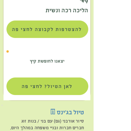
מֶשִׁי
הליכה רכה ונשית
להצטרפות לקבוצה לחצי פה
יצאנו לחופשת קיץ
לאן הטיול? לחצי פה
טיול בג'ינס👖
סיור אורבני (גם) עם בני / בנות זוג
חברים חברות ובניי משפחה במהלך היום,