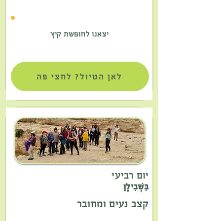
יצאנו לחופשת קיץ
לאן הטיול? לחצי פה
יום רביעי
בִּשְׁבִילָן
קצב נעים ומחובר